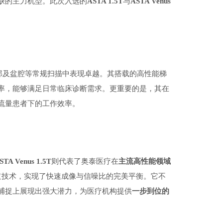
缺的主力机型。此次入选的
ASTA 1.5T
与
ASTA Venus
。
、腹部及盆腔等常规扫描中表现卓越。其搭载的高性能梯
率，能够满足日常临床诊断需求。更重要的是，其在
流量患者下的工作效率。
STA Venus 1.5T
则代表了奥泰医疗在
主流高性能领域
的32通道技术，实现了快速成像与信噪比的完美平衡。它不
捕捉上展现出强大潜力，为医疗机构提供
一步到位的