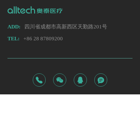
ADD:
四川省成都市高新西区天勤路201号
TEL:
+86 28 87809200
©2026
奥泰医疗系统有限责任公司
蜀ICP备09033228号
网站安全
由汉博提供
蒙特
·互联网资深服务商
互联网药品医疗器械信息服务备案编号：川网药信备字〔2025〕
网站建设
由蒙特提供
00368号
网站设计
由蒙特提供