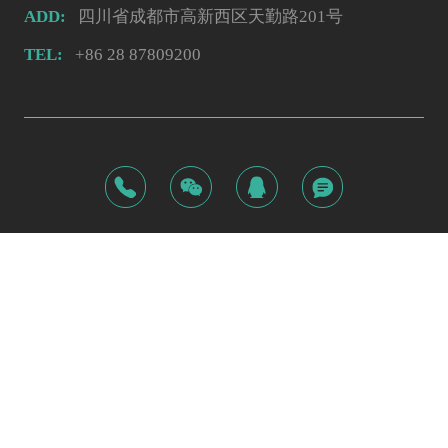
ADD:
四川省成都市高新西区天勤路201号
TEL:
+86 28 87809200
©2026
奥泰医疗系统有限责任公司
蜀ICP备09033228号
网站安全
由汉博提供
蒙特
·互联网资深服务商
互联网药品医疗器械信息服务备案编号：川网药信备字〔2025〕
网站建设
由蒙特提供
00368号
网站设计
由蒙特提供
技术支持:
网站制作
由蒙特提供
网站改版
由蒙特提供
网页设计
由蒙特提供
网站开发
由蒙特提供
本网站未发布麻醉药品、精神药品、医疗用毒性药品、放
网站定制
由蒙特提供